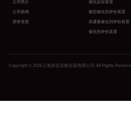
公司简介
催化反应装置
公司新闻
微型催化剂评价装置
荣誉资质
高通量催化剂评价装置
催化剂评价装置
新材料
加氢反应装置
固定床反应装置
Copyright © 2026上海岩征实验仪器有限公司 All Rights Res
催化氢化反应装置
微反装置
多通道反应器
高通量反应器
多通道固定床反应器
釜式反应装置