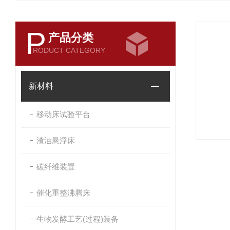
P
产品分类
RODUCT CATEGORY
新材料
移动床试验平台
渣油悬浮床
碳纤维装置
催化重整沸腾床
生物发酵工艺(过程)装备