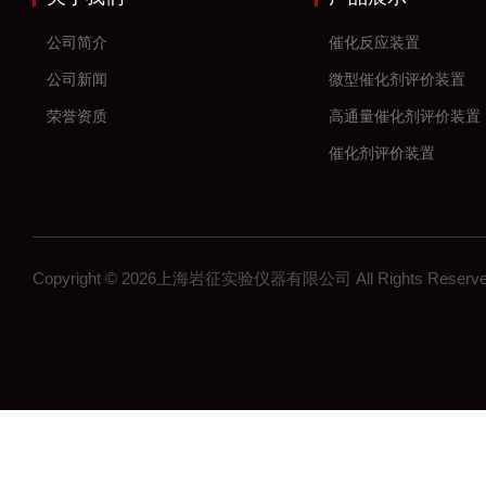
公司简介
催化反应装置
公司新闻
微型催化剂评价装置
荣誉资质
高通量催化剂评价装置
催化剂评价装置
新材料
加氢反应装置
固定床反应装置
Copyright © 2026上海岩征实验仪器有限公司 All Rights Res
催化氢化反应装置
微反装置
多通道反应器
高通量反应器
多通道固定床反应器
釜式反应装置