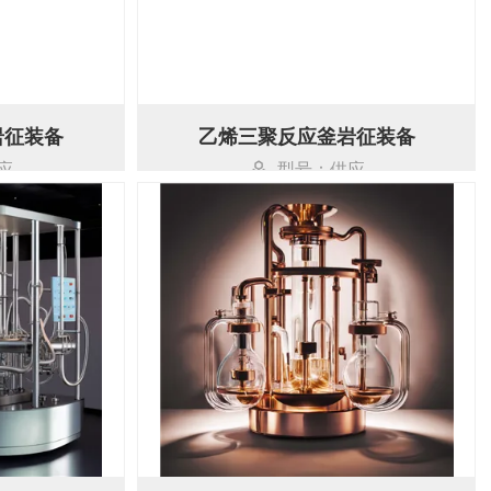
岩征装备
乙烯三聚反应釜岩征装备
应
型号：供应