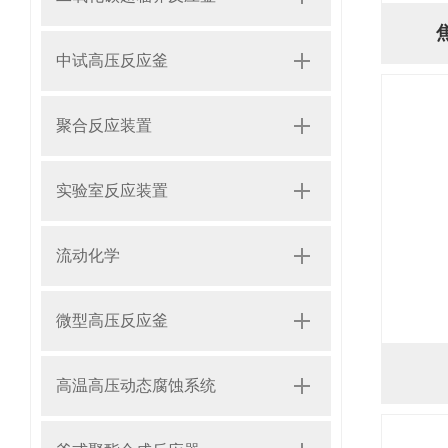
中试高压反应釜
聚合反应装置
实验室反应装置
流动化学
微型高压反应釜
高温高压动态腐蚀系统