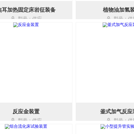
焦耳加热固定床岩征装备
植物油加氢
型号：供应
型号：供
反应金装置
釜式加气反应
型号：供应
型号：供