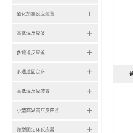
酯化加氢反应装置
高低温反应釜
多通道反应釜
多通道固定床
高低温反应装置
小型高温高压反应釜
微型固定床反应器