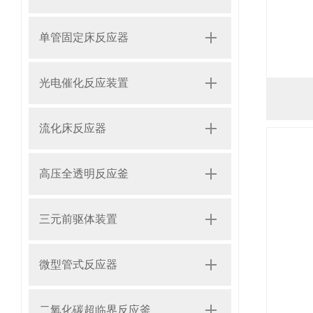
单管固定床反应器
光电催化反应装置
流化床反应器
高压全透明反应釜
三元前驱体装置
微型管式反应器
二氧化碳超临界反应釜