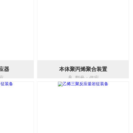
反应器
本体聚丙烯聚合装置
应
型号：供应