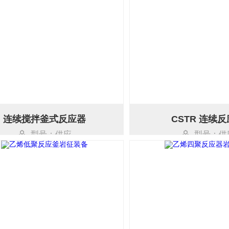
连续搅拌釜式反应器
CSTR 连续
型号：供应
型号：供