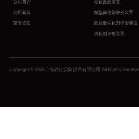
公司简介
催化反应装置
公司新闻
微型催化剂评价装置
荣誉资质
高通量催化剂评价装置
催化剂评价装置
新材料
加氢反应装置
固定床反应装置
Copyright © 2026上海岩征实验仪器有限公司 All Rights Res
催化氢化反应装置
微反装置
多通道反应器
高通量反应器
多通道固定床反应器
釜式反应装置