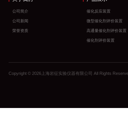
公司简介
催化反应装置
公司新闻
微型催化剂评价装置
荣誉资质
高通量催化剂评价装置
催化剂评价装置
新材料
加氢反应装置
固定床反应装置
Copyright © 2026上海岩征实验仪器有限公司 All Rights Res
催化氢化反应装置
微反装置
多通道反应器
高通量反应器
多通道固定床反应器
釜式反应装置