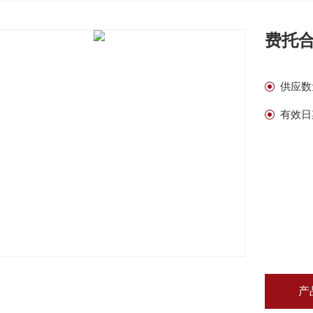
费托
供应数
有效日
产