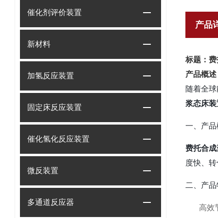
催化剂评价装置
产品
新材料
标题：费
产品概述
加氢反应装置
随着全球
浆态床装
固定床反应装置
一、产品
催化氢化反应装置
费托合成
度快、转
微反装置
二、产品
多通道反应器
高效