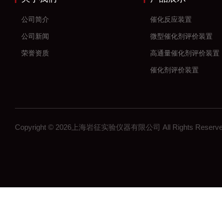
公司简介
催化反应装置
公司新闻
微型催化剂评价装置
荣誉资质
高通量催化剂评价装置
催化剂评价装置
新材料
加氢反应装置
固定床反应装置
Copyright © 2026上海岩征实验仪器有限公司 All Rights Res
催化氢化反应装置
微反装置
多通道反应器
高通量反应器
多通道固定床反应器
釜式反应装置