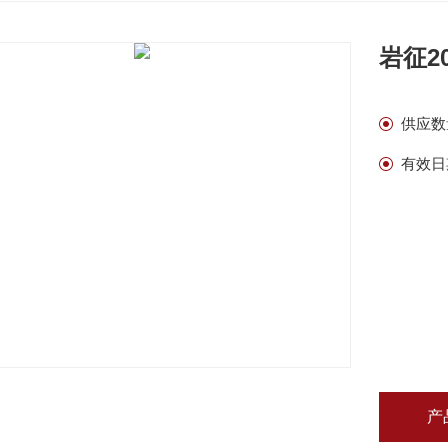
岩征2
供应数
有效日
产