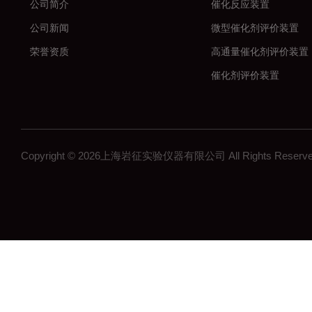
公司简介
催化反应装置
公司新闻
微型催化剂评价装置
荣誉资质
高通量催化剂评价装置
催化剂评价装置
新材料
加氢反应装置
固定床反应装置
Copyright © 2026上海岩征实验仪器有限公司 All Rights Res
催化氢化反应装置
微反装置
多通道反应器
高通量反应器
多通道固定床反应器
釜式反应装置