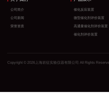
公司简介
催化反应装置
公司新闻
微型催化剂评价装置
荣誉资质
高通量催化剂评价装置
催化剂评价装置
新材料
加氢反应装置
固定床反应装置
Copyright © 2026上海岩征实验仪器有限公司 All Rights Res
催化氢化反应装置
微反装置
多通道反应器
高通量反应器
多通道固定床反应器
釜式反应装置