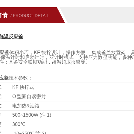
详情
/ PRODUCT DETAIL
低温反应釜
应釜
体积小巧，KF 快拧设计，操作方便； 集成釜盖放置架
持保温计时和启动计时，双计时模式；支持压力数显功能，多种压力
件；具备安全联锁功能，超温超压报警等。
应釜
技术参数：
式
KF 快拧式
式
O 型圈自紧密封
式
电加热&油浴
率
500~1500W (注 1)
度
300℃
度
-10~250℃(注 2)