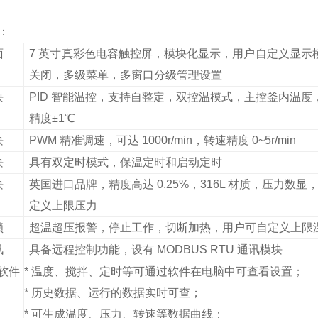
：
面
7 英寸真彩色电容触控屏，模块化显示，用户自定义显示
关闭，多级菜单，多窗口分级管理设置
块
PID 智能温控，支持自整定，双控温模式，主控釜内温
精度±1℃
块
PWM 精准调速，可达 1000r/min，转速精度 0~5r/min
块
具有双定时模式，保温定时和启动定时
块
英国进口品牌，精度高达 0.25%，316L 材质，压力数
定义上限压力
锁
超温超压报警，停止工作，切断加热，用户可自定义上限
讯
具备远程控制功能，设有 MODBUS RTU 通讯模块
软件
* 温度、搅拌、定时等可通过软件在电脑中可查看设置；
* 历史数据、运行的数据实时可查；
* 可生成温度、压力、转速等数据曲线；