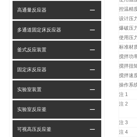
控温精
高通量反应器
设计压
爆破压
多通道固定床反应器
使用压
标准材
釜式反应装置
搅拌功
搅拌扭
固定床反应器
搅拌速
操作系
实验室装置
注 1
注 2
实验室反应釜
注 3
可视高压反应釜
注 4