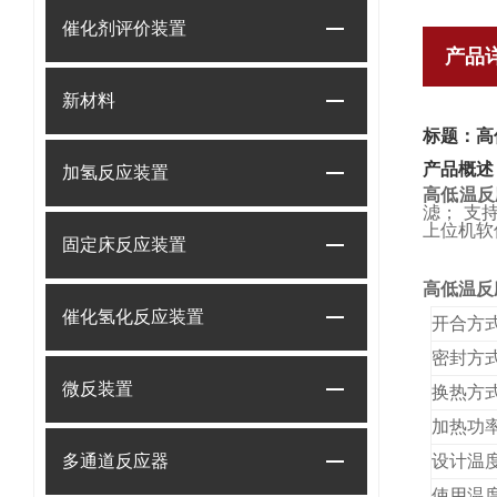
催化剂评价装置
产品
新材料
标题：高
产品概述
加氢反应装置
高低温反
滤； 支
上位机软
固定床反应装置
高低温反
催化氢化反应装置
开合方
密封方
微反装置
换热方
加热功
多通道反应器
设计温
使用温