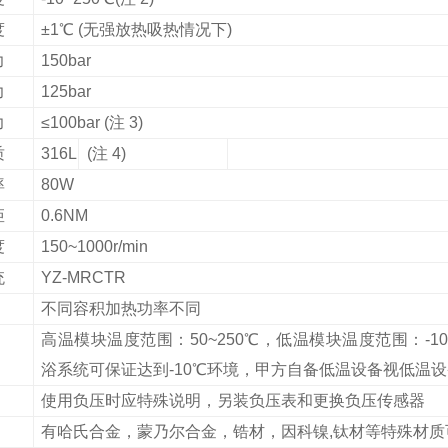
度
±1℃ (无强放热吸热情况下)
力
150bar
力
125bar
力
≤100bar (注 3)
质
316L
(注 4)
率
80W
矩
0.6NM
度
150~1000r/min
统
YZ-MRCTR
不同容积加热功率不同
高温模块温度范围：50~250℃，低温模块温度范围：-1
浴系统可保证达到-10℃环境，甲方自备低温设备视低温
使用负压时应特殊说明，另装负压表和更换负压传感器
有哈氏合金，蒙乃尔合金，锆材，因科镍,钛材等特殊材质