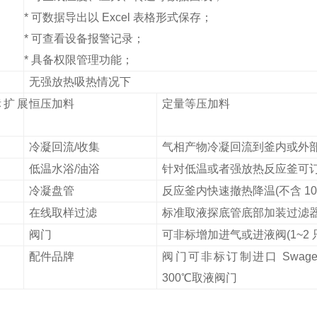
* 可数据导出以 Excel 表格形式保存；
* 可查看设备报警记录；
* 具备权限管理功能；
无强放热吸热情况下
标扩展
恒压加料
定量等压加料
冷凝回流/收集
气相产物冷凝回流到釜内或外
低温水浴/油浴
针对低温或者强放热反应釜可
冷凝盘管
反应釜内快速撤热降温(不含 10
在线取样过滤
标准取液探底管底部加装过滤器(* 
阀门
可非标增加进气或进液阀(1~2 
配件品牌
阀门可非标订制进口 Swagel
300℃取液阀门