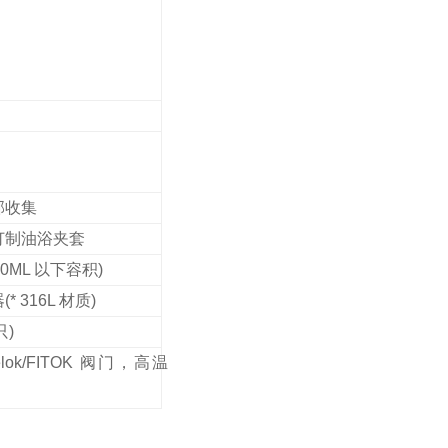
部收集
订制油浴夹套
0ML 以下容积)
316L 材质)
只)
ok/FITOK 阀门，高温