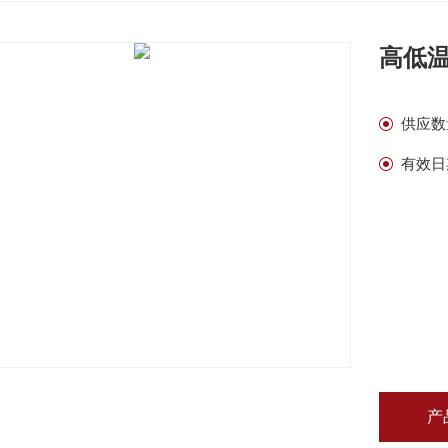
高低
供应数
有效日
产