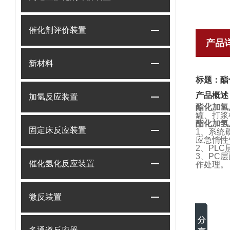
催化剂评价装置
产品
新材料
标题：酯
产品概述
加氢反应装置
酯化加氢
罐、打浆
酯化加氢
固定床反应装置
1、系统
应急惰性
2、PL
3、PC
催化氢化反应装置
作处理。
微反装置