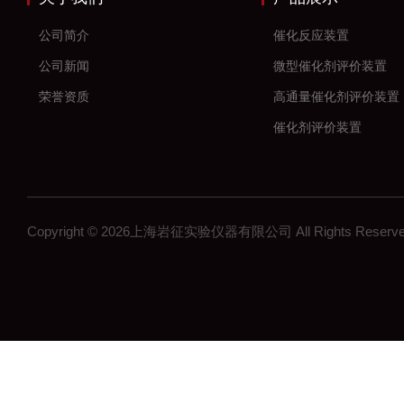
公司简介
催化反应装置
公司新闻
微型催化剂评价装置
荣誉资质
高通量催化剂评价装置
催化剂评价装置
新材料
加氢反应装置
固定床反应装置
Copyright © 2026上海岩征实验仪器有限公司 All Rights Res
催化氢化反应装置
微反装置
多通道反应器
高通量反应器
多通道固定床反应器
釜式反应装置