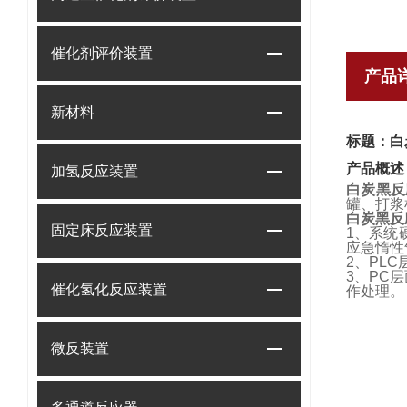
催化剂评价装置
产品
新材料
标题：白
产品概述
加氢反应装置
白炭黑反
罐、打浆
白炭黑反
固定床反应装置
1、系统
应急惰性
2、PL
3、PC
催化氢化反应装置
作处理。
微反装置