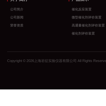
公司简介
催化反应装置
公司新闻
微型催化剂评价装置
荣誉资质
高通量催化剂评价装置
催化剂评价装置
新材料
加氢反应装置
固定床反应装置
Copyright © 2026上海岩征实验仪器有限公司 All Rights Res
催化氢化反应装置
微反装置
多通道反应器
高通量反应器
多通道固定床反应器
釜式反应装置