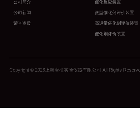
公司简介
催化反应装置
公司新闻
微型催化剂评价装置
荣誉资质
高通量催化剂评价装置
催化剂评价装置
新材料
加氢反应装置
固定床反应装置
Copyright © 2026上海岩征实验仪器有限公司 All Rights Res
催化氢化反应装置
微反装置
多通道反应器
高通量反应器
多通道固定床反应器
釜式反应装置