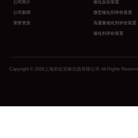
公司简介
催化反应装置
公司新闻
微型催化剂评价装置
荣誉资质
高通量催化剂评价装置
催化剂评价装置
新材料
加氢反应装置
固定床反应装置
Copyright © 2026上海岩征实验仪器有限公司 All Rights Res
催化氢化反应装置
微反装置
多通道反应器
高通量反应器
多通道固定床反应器
釜式反应装置