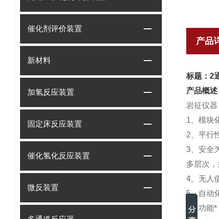
催化剂评价装置
产品
新材料
标题：2
产品概述
加氢反应装置
岩征仪
1、模块
固定床反应装置
2、
平行
3、
安全
催化氢化反应装置
多层次，
4、
无人
微反装置
5、
自动
6、
功能