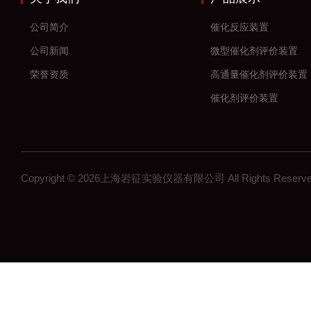
公司简介
催化反应装置
公司新闻
微型催化剂评价装置
荣誉资质
高通量催化剂评价装置
催化剂评价装置
新材料
加氢反应装置
固定床反应装置
Copyright © 2026上海岩征实验仪器有限公司 All Rights Res
催化氢化反应装置
微反装置
多通道反应器
高通量反应器
多通道固定床反应器
釜式反应装置