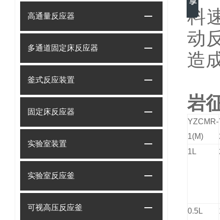
料
高通量反应器
动
多通道固定床反应器
造
釜式反应装置
岩
固定床反应器
型
YZCMR-
号
1(M)
实验室装置
装
1L
置
实验室反应釜
容
积
可视高压反应釜
加
0.5L