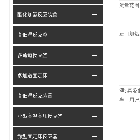
蠕
流量范围：0
酯化加氢反应装置
动
泵
控
进口加热
高低温反应釜
温
循
多通道反应釜
环
装
多通道固定床
置
控
9吋真彩
高低温反应装置
制
率，用户
系
小型高温高压反应釜
统
微型固定床反应器