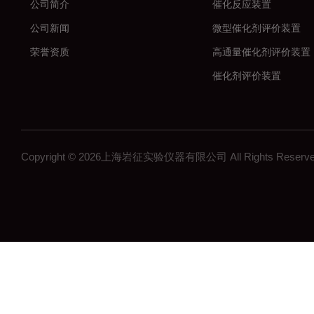
公司简介
催化反应装置
公司新闻
微型催化剂评价装置
荣誉资质
高通量催化剂评价装置
催化剂评价装置
新材料
加氢反应装置
固定床反应装置
Copyright © 2026上海岩征实验仪器有限公司 All Rights Res
催化氢化反应装置
微反装置
多通道反应器
高通量反应器
多通道固定床反应器
釜式反应装置