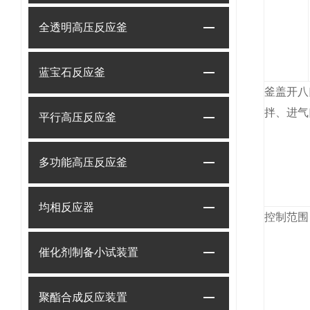
料
全透明高压反应釜
罐
容
积
蓝宝石反应釜
反
釜盖开
八
应
拌、
进气
平行高压反应釜
装
置
多功能高压反应釜
开
口
均相反应器
PH
控制范围：
控
催化剂制备小试装置
制
系
聚酯合成反应装置
统