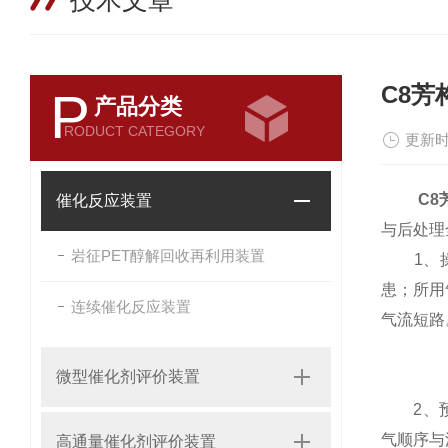
技术文章
C8
P
产品分类
RODUCT CATEGORY
更新时
C
催化反应装置
与后处理
岩征PET醇解回收再利用装置
1、操
患；所用
连续催化反应装置
气流短路
微型催化剂评价装置
2、预处
气顺序与
高通量催化剂评价装置