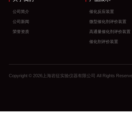
公司简介
催化反应装置
公司新闻
微型催化剂评价装置
荣誉资质
高通量催化剂评价装置
催化剂评价装置
新材料
加氢反应装置
固定床反应装置
Copyright © 2026上海岩征实验仪器有限公司 All Rights Res
催化氢化反应装置
微反装置
多通道反应器
高通量反应器
多通道固定床反应器
釜式反应装置