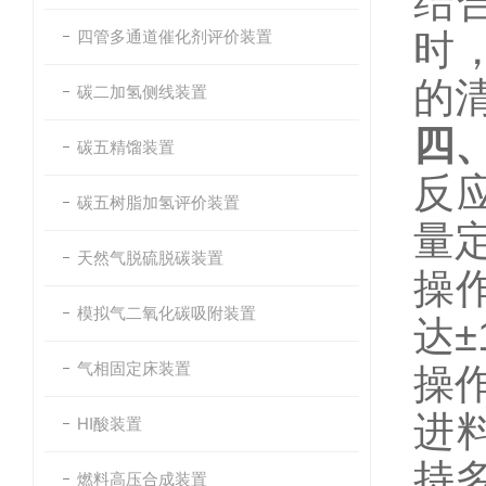
结
四管多通道催化剂评价装置
时
的
碳二加氢侧线装置
四
碳五精馏装置
反
碳五树脂加氢评价装置
量
天然气脱硫脱碳装置
操
模拟气二氧化碳吸附装置
达±
气相固定床装置
操
进
HI酸装置
持
燃料高压合成装置