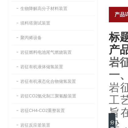
生物降解高分子材料装置
产品
填料塔测试装置
标
聚丙烯设备
产
岩征燃料电池尾气燃烧装置
岩
岩征有机液体储氢装置
一
岩征有机液态化合物储氢装置
岩
岩征CO2氨化制三聚氰酸装置
工
旨
岩征CH4-CO2重整装置
梁
岩征反应釜装置