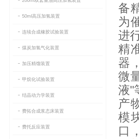
200ml双套重油高压加氢装置
备
50ml高压加氢装置
为
进
连续合成橡胶试验装置
精
煤炭加氢气化装置
器
加压精馏装置
微
甲烷化试验装置
液
结晶动力学装置
产
费拓合成浆态床装置
模
费托反应装置
口