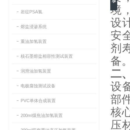
境
岩征PSA氢
设
熔盐浸渗系统
安
重油加氢装置
剂
核石墨熔盐相容性测试装置
备
二
润滑油加氢装置
设
电极腐蚀测试设备
部
PVC单体合成装置
核
200ml煤焦油加氢装置
压