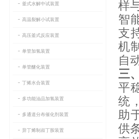
样
釜式水解中试装置
智
高温裂解小试装置
支
高压釜式反应装置
机
单管加氢装置
自
单管醚化装置
三
丁烯水合装置
平
统
多功能油品加氢装置
助
多通道分布催化剂装置
供
异丁烯制叔丁胺装置