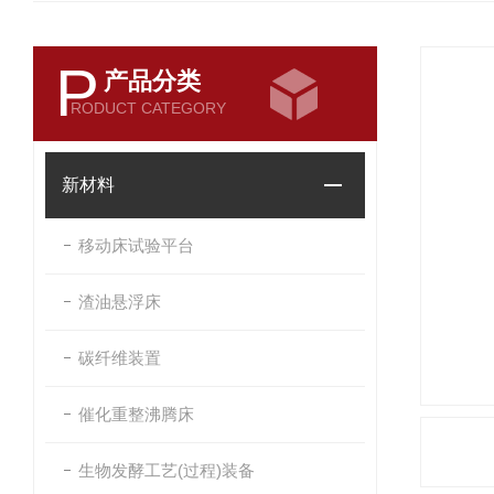
P
产品分类
RODUCT CATEGORY
新材料
移动床试验平台
渣油悬浮床
碳纤维装置
催化重整沸腾床
生物发酵工艺(过程)装备