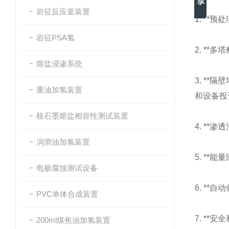
岩征反应釜装置
1. *
岩征PSA氢
2. *
熔盐浸渗系统
3. **
重油加氢装置
和设备投
核石墨熔盐相容性测试装置
4. *
润滑油加氢装置
5. *
电极腐蚀测试设备
6. *
PVC单体合成装置
7. *
200ml煤焦油加氢装置