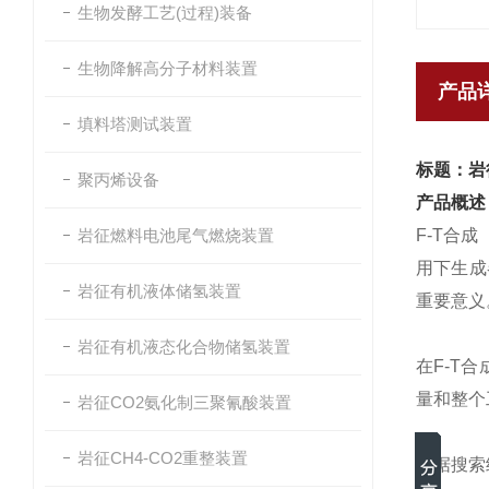
生物发酵工艺(过程)装备
生物降解高分子材料装置
产品
填料塔测试装置
标题：岩
聚丙烯设备
产品概述
岩征燃料电池尾气燃烧装置
F-T合
用下生成
岩征有机液体储氢装置
重要意义
岩征有机液态化合物储氢装置
在F-T
量和整个
岩征CO2氨化制三聚氰酸装置
岩征CH4-CO2重整装置
根据搜索