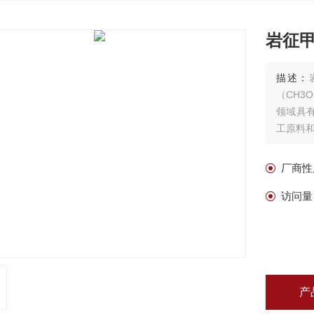
岩征
描述：
（CH3
领域具
工原料
厂商性
访问量
产