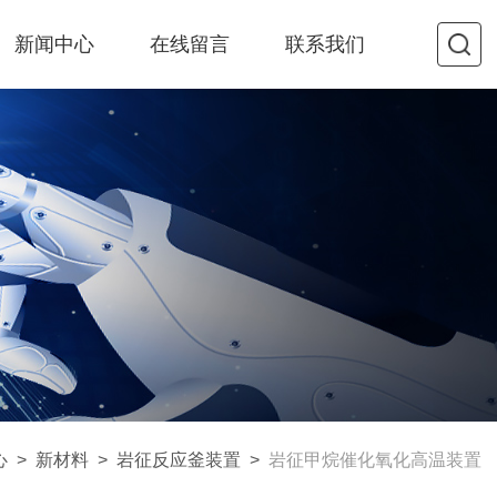
新闻中心
在线留言
联系我们
心
>
新材料
>
岩征反应釜装置
>
岩征甲烷催化氧化高温装置