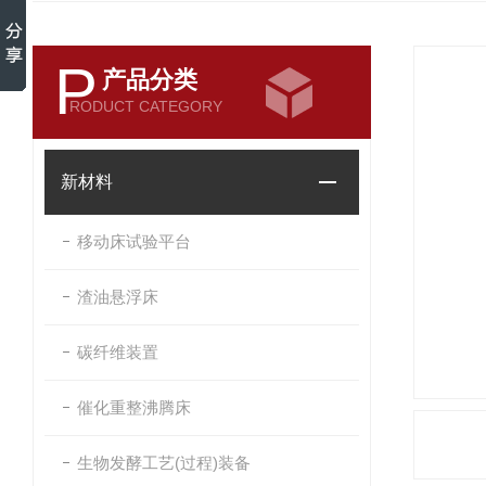
P
产品分类
RODUCT CATEGORY
新材料
移动床试验平台
渣油悬浮床
碳纤维装置
催化重整沸腾床
生物发酵工艺(过程)装备