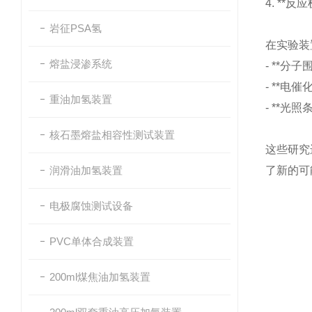
4. *
岩征PSA氢
在实验装
熔盐浸渗系统
- **
- **
重油加氢装置
- **
核石墨熔盐相容性测试装置
这些研究
润滑油加氢装置
了新的可
电极腐蚀测试设备
PVC单体合成装置
200ml煤焦油加氢装置