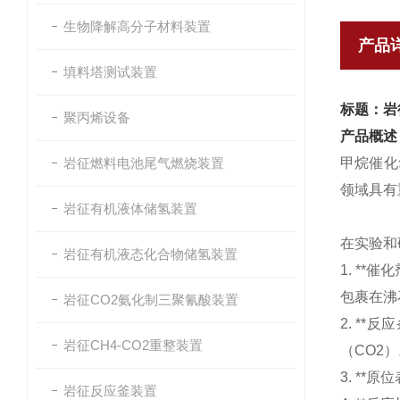
生物降解高分子材料装置
产品
填料塔测试装置
标题：岩
聚丙烯设备
产品概述
岩征燃料电池尾气燃烧装置
甲烷催化
领域具有
岩征有机液体储氢装置
在实验和
岩征有机液态化合物储氢装置
1. *
包裹在沸
岩征CO2氨化制三聚氰酸装置
2. *
岩征CH4-CO2重整装置
（CO2
3. *
岩征反应釜装置