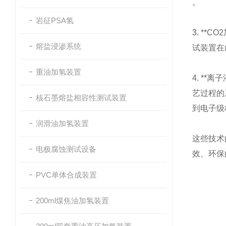
。
岩征PSA氢
3. *
熔盐浸渗系统
试装置在
重油加氢装置
4. *
艺过程的
核石墨熔盐相容性测试装置
到电子级
润滑油加氢装置
这些技术
电极腐蚀测试设备
效、环保
PVC单体合成装置
200ml煤焦油加氢装置