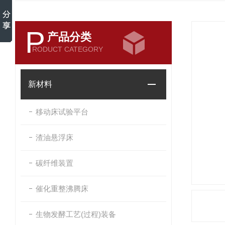
P
产品分类
RODUCT CATEGORY
新材料
移动床试验平台
渣油悬浮床
碳纤维装置
催化重整沸腾床
生物发酵工艺(过程)装备