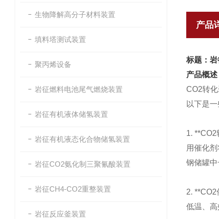
生物降解高分子材料装置
产品
填料塔测试装置
标题：岩
聚丙烯设备
产品概述
岩征燃料电池尾气燃烧装置
CO2转
以下是一
岩征有机液体储氢装置
1. *
岩征有机液态化合物储氢装置
用催化剂
钢储罐中
岩征CO2氨化制三聚氰酸装置
岩征CH4-CO2重整装置
2. *
低温、高
岩征反应釜装置