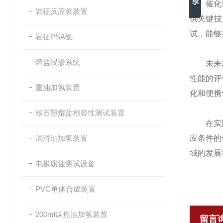
催化剂评
岩征反应釜装置
供关键技
试，能够
岩征PSA氢
熔盐浸渗系统
未来发展
性能的评
重油加氢装置
化和便携
核石墨熔盐相容性测试装置
在实际
润滑油加氢装置
应条件的
域的发展
电极腐蚀测试设备
PVC单体合成装置
200ml煤焦油加氢装置
留言