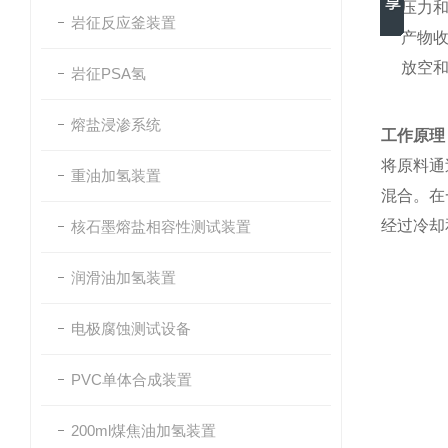
压力
岩征反应釜装置
产物
放空
岩征PSA氢
熔盐浸渗系统
工作原理
将原料通
重油加氢装置
混合。在
经过冷却
核石墨熔盐相容性测试装置
润滑油加氢装置
电极腐蚀测试设备
PVC单体合成装置
200ml煤焦油加氢装置