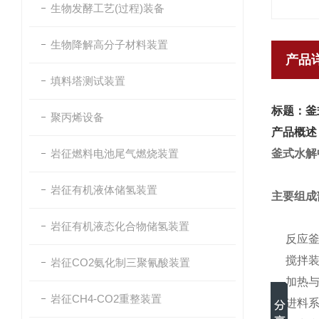
生物发酵工艺(过程)装备
生物降解高分子材料装置
产品
填料塔测试装置
标题：釜
聚丙烯设备
产品概述
岩征燃料电池尾气燃烧装置
釜式水解
岩征有机液体储氢装置
主要组成
岩征有机液态化合物储氢装置
反应
搅拌
岩征CO2氨化制三聚氰酸装置
加热
岩征CH4-CO2重整装置
进料