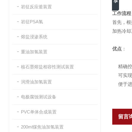
岩征反应釜装置
工作流程
岩征PSA氢
首先，根
加热冷却
熔盐浸渗系统
优点
：
重油加氢装置
精确
核石墨熔盐相容性测试装置
可实
润滑油加氢装置
便于
电极腐蚀测试设备
PVC单体合成装置
留言
200ml煤焦油加氢装置