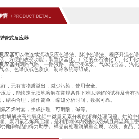
详情
/ PRODUCT DETAIL
型管式反应器
反应器
可以做连续流动反应色谱法、脉冲色谱法、程序升温色谱
活、方便的改变功能，装置仪器化。广泛的在石油化工、化工化
反应器
由两路气路、一路液路、高压液体泵、气体混合器、汽化
气器、色谱仪或色质仪、制冷系统等组成。
：
性好，无有害物质溢出，减少污染，使用安全。
升压后，能快速无损地溶解在常规条件下难以溶解的试样及含有
观，结构合理，操作简单，缩短分析时间，数据可靠。
四氟乙烯衬套，生成护理，可耐酸，碱等。
铂坩埚解决高纯氧化铝中微量元素分析的溶样处理问题。烘箱中
罐、聚四氟乙烯高压罐，是利用罐体内强酸或强碱且高温高压密
时消解样品的得力助手。样品前处理消解重金属、农残、食品、