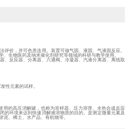
法评价，并可色质连用。装置可做气固、液固、气液固反应。
学、生物医药及纳米催化剂研究等领域的科研与教学使用。
器、反应器、分离器、六通阀、冷凝器、汽液分离器、离线取
挥发性元素的试样。
使用的高压消解罐，也称为溶样器、压力溶弹、水热合成反应
闭的环境来达到快速消解难溶物质的目的。是测定微量元素及
淤泥、稀土、水产品、有机物等。