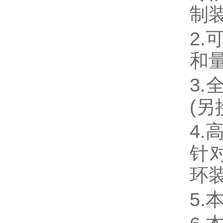
制
2
和
3
(
4
针
环装
5