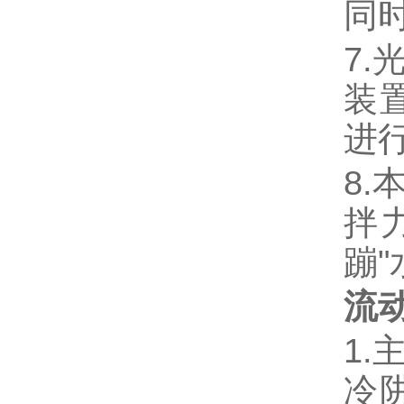
同
7
装
进
8
拌
蹦
流
1
冷