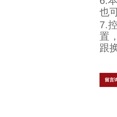
6
也
7
置
跟
留言