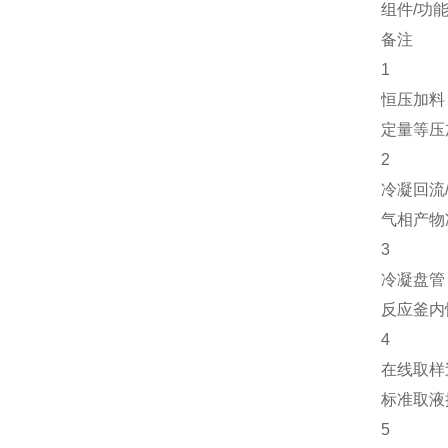
组件/功
备注
1
恒压加料
定量等压
2
冷凝回流
气相产物
3
冷凝盘管
反应釜内快
4
在线取样
标准取液探
5