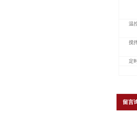
温
搅
定
留言